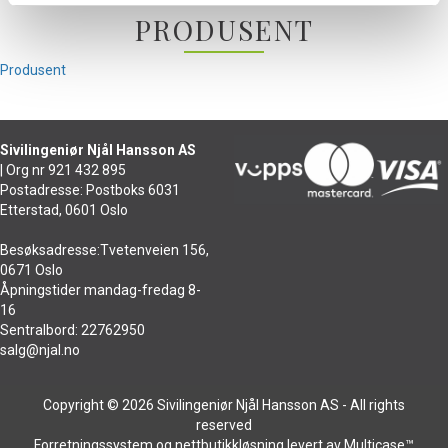
PRODUSENT
Produsent
Sivilingeniør Njål Hansson AS
| Org nr 921 432 895
Postadresse: Postboks 6031
Etterstad, 0601 Oslo
Besøksadresse:Tvetenveien 156,
0671 Oslo
Åpningstider mandag-fredag 8-
16
Sentralbord: 22762950
salg@njal.no
Copyright © 2026 Sivilingeniør Njål Hansson AS - All rights
reserved
Forretningssystem
og
nettbutikkløsning
levert av
Multicase™