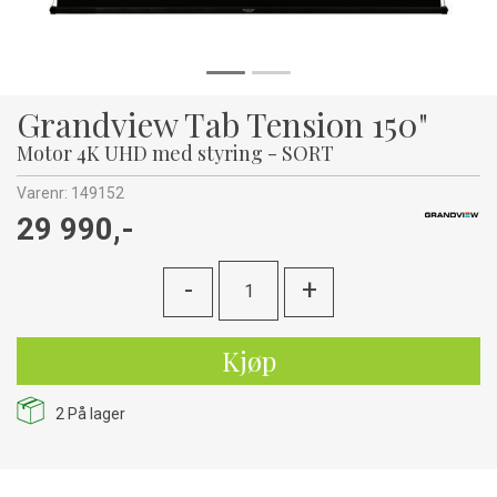
Grandview Tab Tension 150"
Motor 4K UHD med styring - SORT
Varenr:
149152
29 990,-
-
+
Kjøp
2
På lager