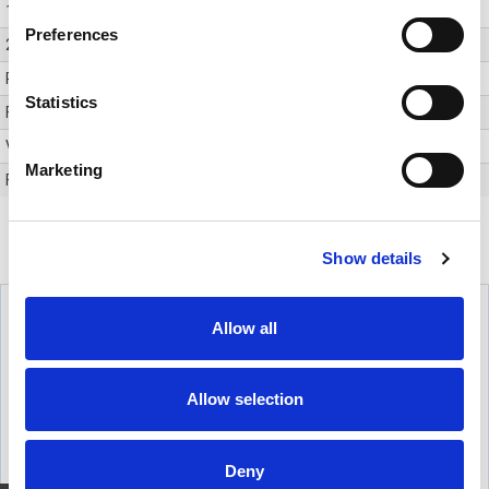
12 volt trigger
JA
Preferences
220 volt relé
JA
RS232 styring
JA
Statistics
Farge lerret kasse
Sort
Vegg/takfeste
JA
Marketing
Fjernkontroll
JA
TILBEHØR
Show details
Allow all
Allow selection
Deny