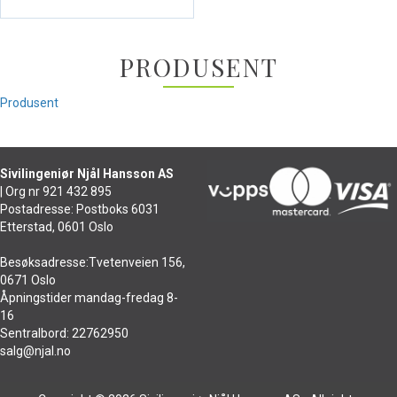
PRODUSENT
Produsent
Sivilingeniør Njål Hansson AS
| Org nr 921 432 895
Postadresse: Postboks 6031
Etterstad, 0601 Oslo
Besøksadresse:Tvetenveien 156,
0671 Oslo
Åpningstider mandag-fredag 8-
16
Sentralbord: 22762950
salg@njal.no