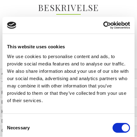
BESKRIVELSE
4K UHD duk for kinoentusiaster eller for deg som ønsker det perfekte bildet
uten tekstur. Kvalitetsduken som benyttes her har en egen skarphet og
definisjon. Pikslene kommer fram på best mulig vis med Tab Tension modller.
Vekt 34,7
This website uses cookies
TEKNISK INFO
We use cookies to personalise content and ads, to
provide social media features and to analyse our traffic.
We also share information about your use of our site with
4K UHD
JA
our social media, advertising and analytics partners who
Tomme størrelse
150
may combine it with other information that you’ve
Format
16:9
provided to them or that they’ve collected from your use
of their services.
Bildestørrelse cm
332 x 187
Kassemål H x B x D
143 x 3784 x 135 mm
Dropp
400 mm
Consent
Necessary
Selection
Gain
Gain 1.3