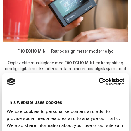
FiiO ECHO MINI – Retrodesign møter moderne lyd
Opplev ekte musikkglede med
FiiO ECHO MINI
, en kompakt og
rimelig digital musikkspiller som kombinerer nostalgisk sjarm med
kraftig lydytelse. Med sitt retroinspirerte design, som simulerer
klassisk båndrulling, bringer ECHO MINI tilbake følelsen av gamle
kassettspillere – tilgjengelig i stilrene farger: svart og sølv.
Under det sjarmerende ytre finner du to kraftige
CS43131 DAC-
This website uses cookies
brikker
som leverer høyoppløselig lyd opptil 24-bit/192kHz og
støtter DSD256. Dette gir en varm, detaljert og dynamisk lydsignatur
We use cookies to personalise content and ads, to
– perfekt for både avslappet lytting og kritisk musikknytelse.
provide social media features and to analyse our traffic.
We also share information about your use of our site with
ECHO MINI er utstyrt med både
3,5 mm og 4,4 mm