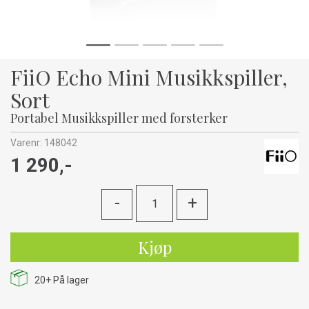
FiiO Echo Mini Musikkspiller,
Sort
Portabel Musikkspiller med forsterker
Varenr:
148042
1 290,-
-
+
Kjøp
20+
På lager