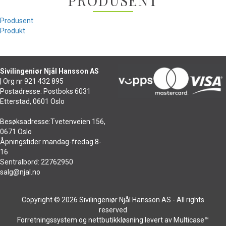
PRODUSENT
Produsent
Produkt
Sivilingeniør Njål Hansson AS
| Org nr 921 432 895
Postadresse: Postboks 6031
Etterstad, 0601 Oslo
Besøksadresse:Tvetenveien 156,
0671 Oslo
Åpningstider mandag-fredag 8-
16
Sentralbord: 22762950
salg@njal.no
Copyright © 2026 Sivilingeniør Njål Hansson AS - All rights
reserved
Forretningssystem
og
nettbutikkløsning
levert av
Multicase™