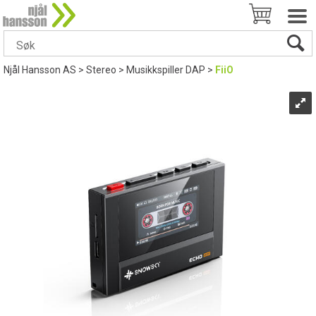
Njål Hansson AS
>
Stereo
>
Musikkspiller DAP
>
FiiO