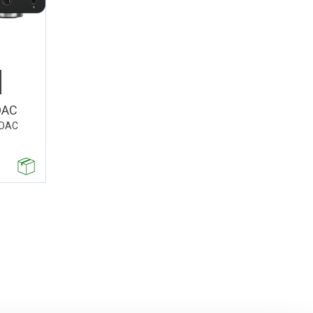
DAC
 DAC