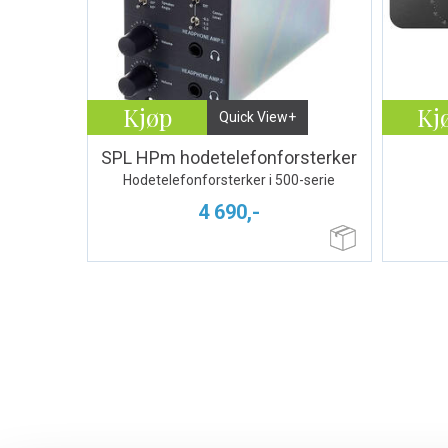
Kjøp
Kj
Quick View+
SPL HPm hodetelefonforsterker
Hodetelefonforsterker i 500-serie
4 690,-