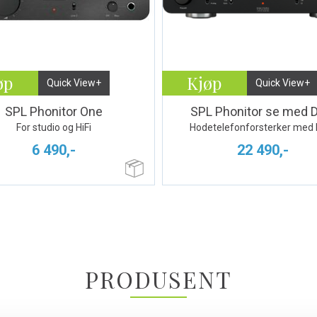
øp
Kjøp
Quick View+
Quick View+
SPL Phonitor One
SPL Phonitor se med 
For studio og HiFi
Hodetelefonforsterker med
6 490,-
22 490,-
PRODUSENT