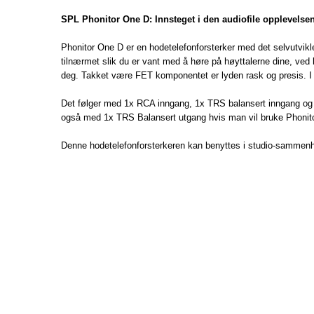
SPL Phonitor One D: Innsteget i den audiofile opplevelse
Phonitor One D er en hodetelefonforsterker med det selvutvikle
tilnærmet slik du er vant med å høre på høyttalerne dine, ved
deg. Takket være FET komponentet er lyden rask og presis. I u
Det følger med 1x RCA inngang, 1x TRS balansert inngang og
også med 1x TRS Balansert utgang hvis man vil bruke Phon
Denne hodetelefonforsterkeren kan benyttes i studio-sammenh