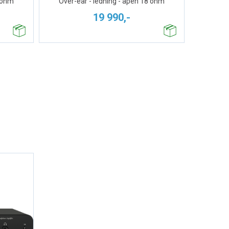
0 ohm
Over-ear - ledning - åpen 18 ohm
19 990,-