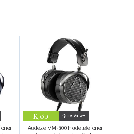
Kjøp
Quick View+
foner
Audeze MM-500 Hodetelefoner