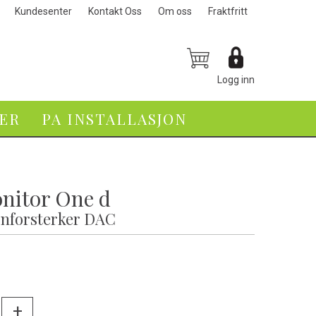
Kundesenter
Kontakt Oss
Om oss
Fraktfritt
Logg inn
VER
PA INSTALLASJON
nitor One d
onforsterker DAC
-
+