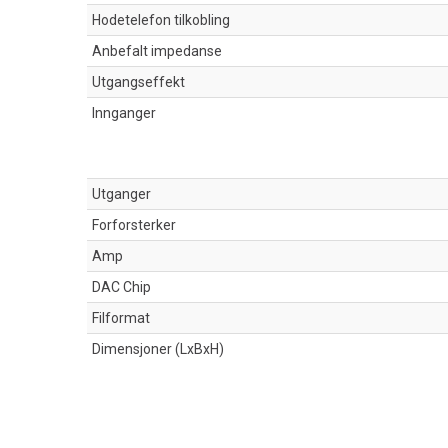
Hodetelefon tilkobling
Anbefalt impedanse
Utgangseffekt
Innganger
Utganger
Forforsterker
Amp
DAC Chip
Filformat
Dimensjoner (LxBxH)