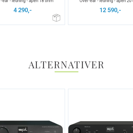
-ear - ledning - åpen 18 ohm
Over-ear - ledning - åpen 2
4 290,-
12 590,-
ALTERNATIVER