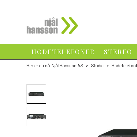
HODETELEFONER
STEREO
Her er du nå:
Njål Hansson AS
>
Studio
>
Hodetelefonf