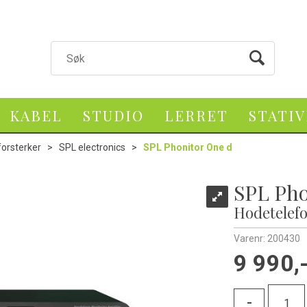
KABEL
STUDIO
LERRET
STATI
orsterker
>
SPL electronics
>
SPL Phonitor One d
SPL Pho
Hodetelef
Varenr:
200430
9 990,
-