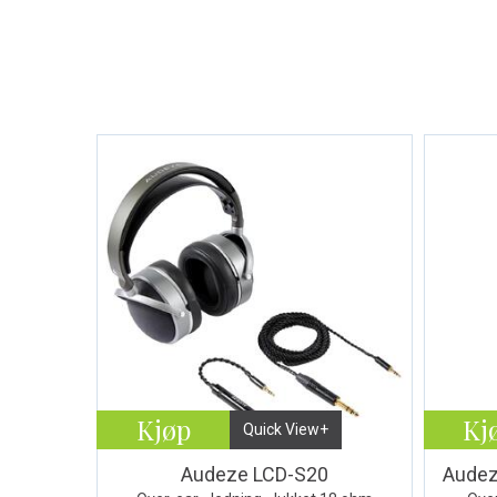
Kjøp
Kj
Quick View+
Audeze LCD-S20
Audez