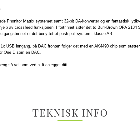
n
de Phonitor Matrix systemet samt 32-bit DA-konverter og en fantastisk lydkval
 hjelp av crossfeed funksjonen. I fortrinnet sitter det to Burr-Brown OPA 21
tgangstrinnet er det benyttet et push-pull system i klasse AB.
 1x USB inngang. på DAC fronten følger det med en AK4490 chip som støtte
itor One D som en DAC.
eng så vel som ved hi-fi anlegget ditt.
TEKNISK INFO