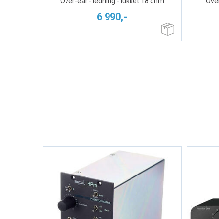
Over-ear - ledning - lukket 18 ohm
Over
6 990,-