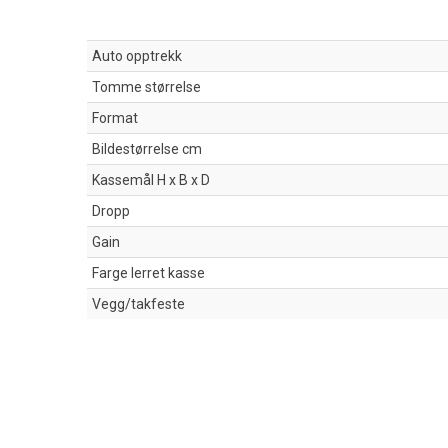
Auto opptrekk
Tomme størrelse
Format
Bildestørrelse cm
Kassemål H x B x D
Dropp
Gain
Farge lerret kasse
Vegg/takfeste