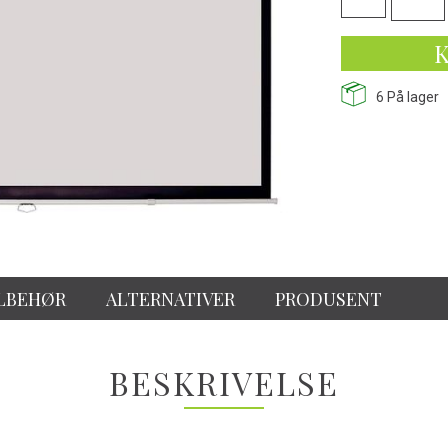
K
6
På lager
LBEHØR
ALTERNATIVER
PRODUSENT
BESKRIVELSE