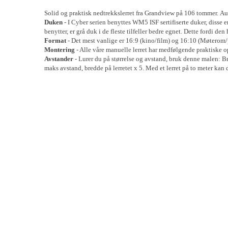
Solid og praktisk nedtrekkslerret fra Grandview på 106 tommer.
Au
Duken
- I Cyber serien benyttes WM5 ISF sertifiserte duker, disse e
benytter, er grå duk i de fleste tilfeller bedre egnet. Dette fordi de
Format
- Det mest vanlige er 16:9 (kino/film) og 16:10 (Møterom/pr
Montering
- Alle våre manuelle lerret har medfølgende praktiske op
Avstander
- Lurer du på størrelse og avstand, bruk denne malen: Bre
maks avstand, bredde på lerretet x 5. Med et lerret på to meter kan d