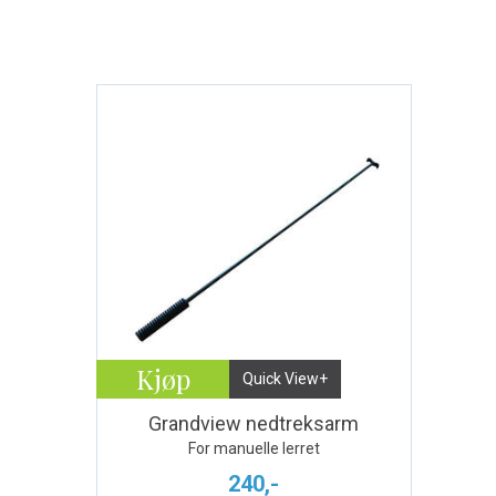
Kjøp
Quick View+
Grandview nedtreksarm
For manuelle lerret
240,-