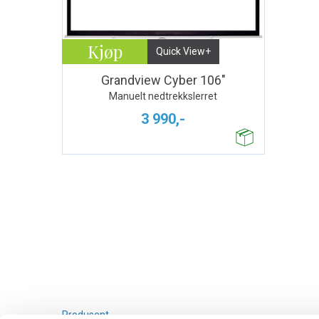
Kjøp
Quick View+
Grandview Cyber 106"
Manuelt nedtrekkslerret
3 990,-
Produsent