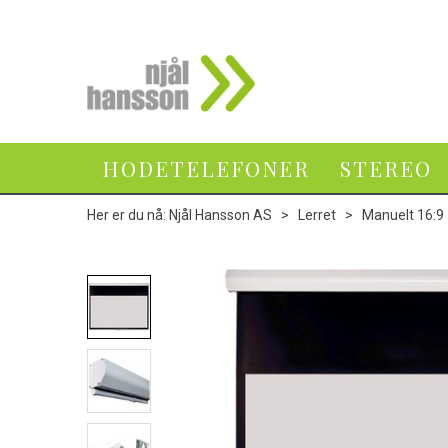
HODETELEFONER
STEREO
Her er du nå:
Njål Hansson AS
>
Lerret
>
Manuelt 16:9