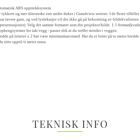
tomatisk ARS opptrekksystem.
r tykkere og mer slitesterke enn andre duker i Grandview seriene. I de fleste tilfell
n har lavere gain, og ved lyslekasjer vil det ikke gå på bekostning av bildekvaliteten.
esentasjoner). Velg det samme formatet som din projektor/kilde. 1:1 format(kvadratis
phengsytemer for tak/vegg - passer slik at du treffer stender i veggen.
dde på lerretet x 2 bør være minimumsavstand. Har du et lerret på to meter bredde bø
u sitte opptil ti meter unna.
TEKNISK INFO