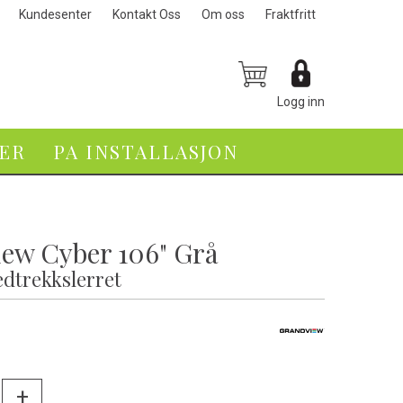
Kundesenter
Kontakt Oss
Om oss
Fraktfritt
Logg inn
VER
PA INSTALLASJON
ew Cyber 106" Grå
dtrekkslerret
-
+