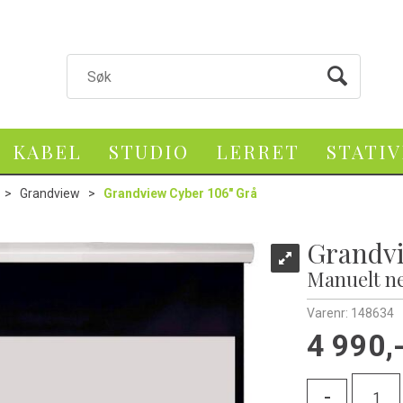
KABEL
STUDIO
LERRET
STATI
>
Grandview
>
Grandview Cyber 106" Grå
Grandvi
Manuelt ne
Varenr:
148634
4 990,
-