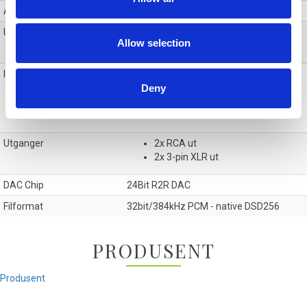
Anbefalt impedanse
16 - 300 Ohm
Utgangseffekt
4,4 mm: 2400 mW
Allow selection
6,3 mm: 1220 mW
Innganger
USB C
Deny
Coaxial
Optisk
Bluetooth
Utganger
2x RCA ut
2x 3-pin XLR ut
DAC Chip
24Bit R2R DAC
Filformat
32bit/384kHz PCM - native DSD256
PRODUSENT
Produsent